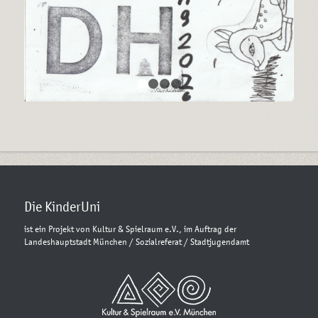
1
2
3
4
Die KinderUni
ist ein Projekt von Kultur & Spielraum e.V., im Auftrag der
Landeshauptstadt München / Sozialreferat / Stadtjugendamt