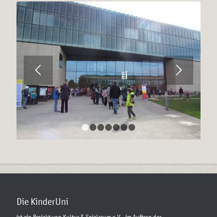
1
2
3
4
5
6
7
Die KinderUni