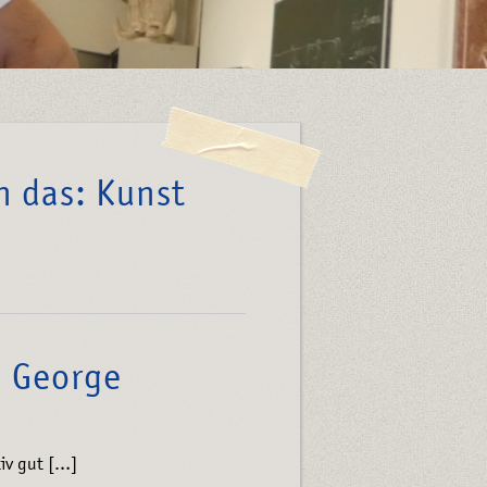
n das: Kunst
n George
iv gut […]