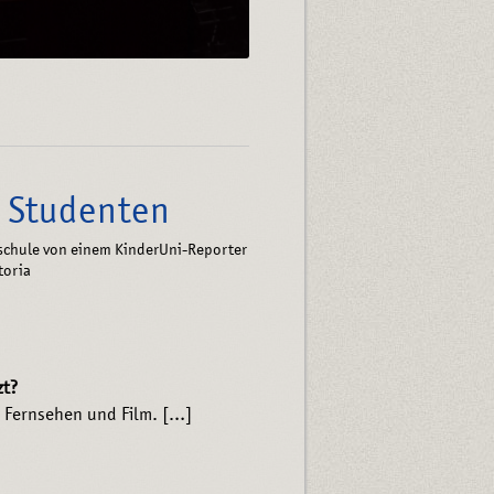
m Studenten
hschule von einem KinderUni-Reporter
toria
zt?
 Fernsehen und Film. […]