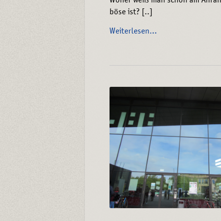
Woher weiß man schon am Anfang
böse ist? [..]
Weiterlesen…